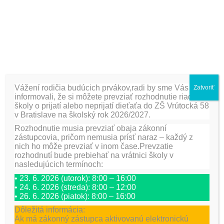
Prekážková dráha „Formula“
Skoky cez švihadlo / 10 skokov znožmo na čas /
Trojminútový vytrvalostný beh
Žiaci síce nezískali žiadnu medailu, ale aspoň urobili niečo
pre svoje zdravie. Naučili sa, že nie je dôležité vyhrať, ale
Vážení rodičia budúcich prvákov,radi by sme Vás
Zatvoriť
zúčastniť sa a mať z toho dobrý pocit. Výhercom sme
informovali, že si môžete prevziať rozhodnutie riaditeľa
samozrejme tlieskali.
školy o prijatí alebo neprijatí dieťaťa do ZŠ Vrútocká 58
v Bratislave na školský rok 2026/2027.
Rozhodnutie musia prevziať obaja zákonní
Zodpovedná:
Mgr. Iveta Viglašová
zástupcovia, pričom nemusia prísť naraz – každý z
nich ho môže prevziať v inom čase.Prevzatie
rozhodnutí bude prebiehať na vrátnici školy v
nasledujúcich termínoch:
[fancygallery id=”16″ album=”367″]
• 23. 6. 2026 (utorok): 8:00 – 16:00
• 24. 6. 2026 (streda): 8:00 – 12:00
• 26. 6. 2026 (piatok): 8:00 – 16:00
Dôležitá informácia:
PREDCHÁDZAJÚCA
ĎALŠIE
Ak má zákonný zástupca aktivovanú elektronickú