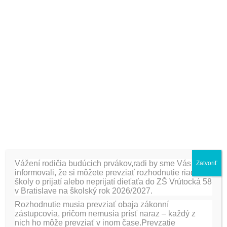
Turistický predviedli svoje zručnosti v korčuľovaní v OC
Action.
Otecko Tomáška Huntatu z II. B triedy (tréner a pedagóg) si
najprv s deťmi urobil rozcvičku, potom už žiaci predviedli,
čo na ľade dokážu. Vyšantili sa dosýta. Slabším korčuliarom
pomáhali rodičia.
Zodpovedné:
vedúce krúžkov Mgr. A. Boledovičová, Mgr. I.
Viglašová
[fancygallery id=”18″ album=”561″]
Vážení rodičia budúcich prvákov,radi by sme Vás
Zatvoriť
informovali, že si môžete prevziať rozhodnutie riaditeľa
PREDCHÁDZAJÚCA
ĎALŠIE
školy o prijatí alebo neprijatí dieťaťa do ZŠ Vrútocká 58
Vianočná besiedka v 1. A
Vianočný bazár
v Bratislave na školský rok 2026/2027.
Rozhodnutie musia prevziať obaja zákonní
zástupcovia, pričom nemusia prísť naraz – každý z
Pridaj komentár
nich ho môže prevziať v inom čase.Prevzatie