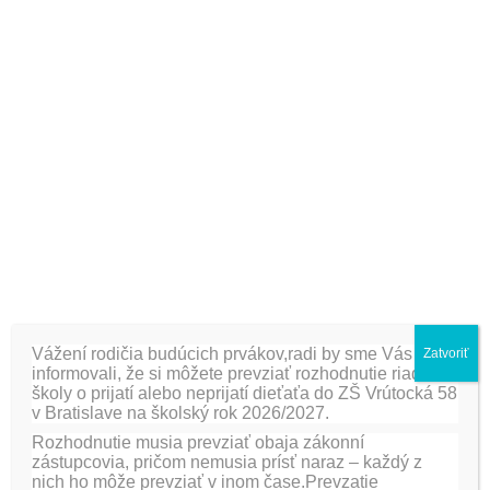
milé darčeky a zaželali si krásne Vianoce. Samozrejme, že
nemohlo chýbať spoločné šantenie.
Na záver si zaspievali vianočnú pesničku, ktorú sa naučili
na hudobnej výchove:
„Vianoce, Vianoce “
a recitovali
vianočné básničky a koledy.
Zodpovedná
: Mgr. Eva Glasová
[fancygallery id=”16″ album=”375″]
PREDCHÁDZAJÚCA
ĎALŠIE
Vážení rodičia budúcich prvákov,radi by sme Vás
Zatvoriť
informovali, že si môžete prevziať rozhodnutie riaditeľa
Vianoce v ŠKD
VIANOČNÁ BESIEDKA V
školy o prijatí alebo neprijatí dieťaťa do ZŠ Vrútocká 58
III.B TRIEDE
v Bratislave na školský rok 2026/2027.
Rozhodnutie musia prevziať obaja zákonní
zástupcovia, pričom nemusia prísť naraz – každý z
Pridaj komentár
nich ho môže prevziať v inom čase.Prevzatie