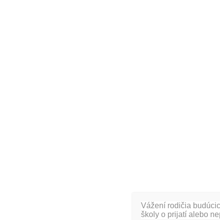
Deň pred rozdávaním vysvedčení 27. 6. sa ži
športovo vodáckej akcii
v priestoroch vodác
Pod dohľadom odborných inštruktorov a dodrž
sa všetci a išlo im to výborne.
Vážení rodičia budúcic
Zodpovedné:
Mgr. Iveta Viglašová, Mgr. Eva
školy o prijatí alebo n