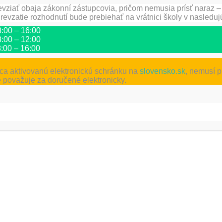
vziať obaja zákonní zástupcovia, pričom nemusia prísť naraz –
revzatie rozhodnutí bude prebiehať na vrátnici školy v nasleduj
 8:00 – 16:00
 8:00 – 12:00
 8:00 – 16:00
ĎAL
PRVÁCKA TRIEDA /I
a aktivovanú elektronickú schránku na
slovensko.sk
, nemusí p
 považuje za doručené elektronicky.
žadované polia sú označené
*
l
*
Adresa webu