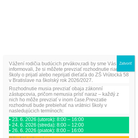
PREDCHÁDZAJÚCA
ĎALŠIE
Noc v školskej knižnici
Veľkonočná výzdoba v
I.B triede
Pridaj komentár
Vážení rodičia budúcich prvákov,radi by sme Vás
Zatvoriť
informovali, že si môžete prevziať rozhodnutie riaditeľa
školy o prijatí alebo neprijatí dieťaťa do ZŠ Vrútocká 58
Vaša e-mailová adresa nebude zverejnená.
Vyžadované
v Bratislave na školský rok 2026/2027.
polia sú označené
*
Rozhodnutie musia prevziať obaja zákonní
zástupcovia, pričom nemusia prísť naraz – každý z
Meno
*
E-mail
*
Adresa webu
nich ho môže prevziať v inom čase.Prevzatie
rozhodnutí bude prebiehať na vrátnici školy v
nasledujúcich termínoch:
• 23. 6. 2026 (utorok): 8:00 – 16:00
Komentár
*
• 24. 6. 2026 (streda): 8:00 – 12:00
• 26. 6. 2026 (piatok): 8:00 – 16:00