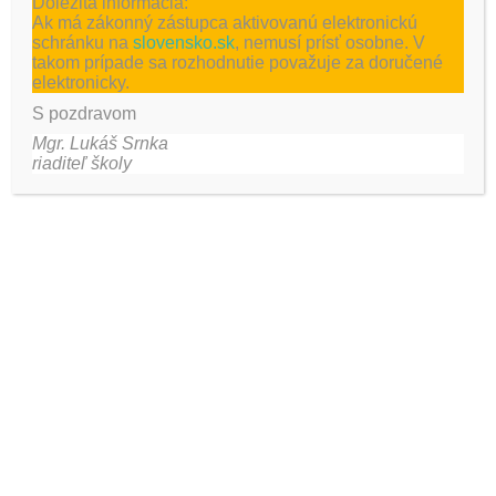
Dôležitá informácia:
Ak má zákonný zástupca aktivovanú elektronickú
schránku na
slovensko.sk
, nemusí prísť osobne. V
takom prípade sa rozhodnutie považuje za doručené
elektronicky.
S pozdravom
Mgr. Lukáš Srnka
riaditeľ školy
Táto stránka používa Akismet na obmedzenie spamu.
Zistite, ako sa spracovávajú údaje o vašich komentároch.
Najnovšie aktivity
Eurovea Bratislava
V priestoroch ÚĽUV
HK školské kolo