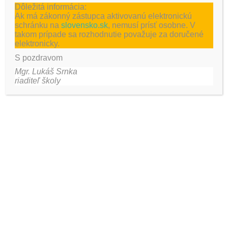
Dôležitá informácia:
Ak má zákonný zástupca aktivovanú elektronickú
schránku na
slovensko.sk
, nemusí prísť osobne. V
takom prípade sa rozhodnutie považuje za doručené
elektronicky.
S pozdravom
Mgr. Lukáš Srnka
riaditeľ školy
Táto stránka používa Akismet na obmedzenie spamu.
Zistite, ako sa spracovávajú údaje o vašich komentároch.
Najnovšie aktivity
Eurovea Bratislava
V priestoroch ÚĽUV