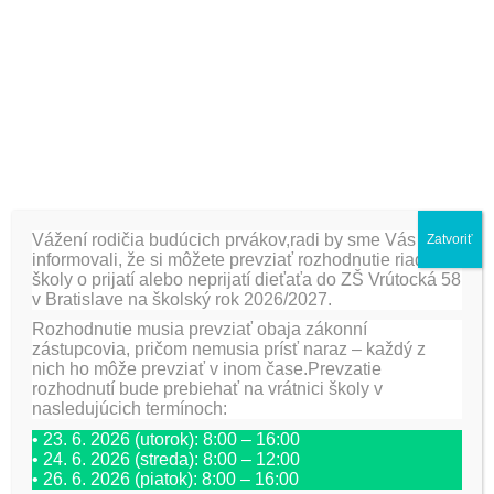
PREDCHÁDZAJÚCA
ĎALŠIE
Dramatizované čítanie:
Návšteva UNICEF-u v
“Guľko Bombuľko” v 1.b
ŠKD
triede
Vážení rodičia budúcich prvákov,radi by sme Vás
Zatvoriť
Pridaj komentár
informovali, že si môžete prevziať rozhodnutie riaditeľa
školy o prijatí alebo neprijatí dieťaťa do ZŠ Vrútocká 58
v Bratislave na školský rok 2026/2027.
Vaša e-mailová adresa nebude zverejnená.
Vyžadované
polia sú označené
*
Rozhodnutie musia prevziať obaja zákonní
zástupcovia, pričom nemusia prísť naraz – každý z
nich ho môže prevziať v inom čase.Prevzatie
Meno
*
E-mail
*
Adresa webu
rozhodnutí bude prebiehať na vrátnici školy v
nasledujúcich termínoch:
• 23. 6. 2026 (utorok): 8:00 – 16:00
Komentár
*
• 24. 6. 2026 (streda): 8:00 – 12:00
• 26. 6. 2026 (piatok): 8:00 – 16:00