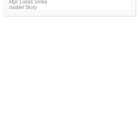
Mgr. Lukáš Srnka
riaditeľ školy
Najnovšie aktivity
Eurovea Bratislava
V priestoroch ÚĽUV
HK školské kolo
Šaliansky Maťko
Vianočný bazár 19.12.2024 v telocvični ZŠ Vrútocká
Archív aktivít
Archív
aktivít
Najnovšie komentáre