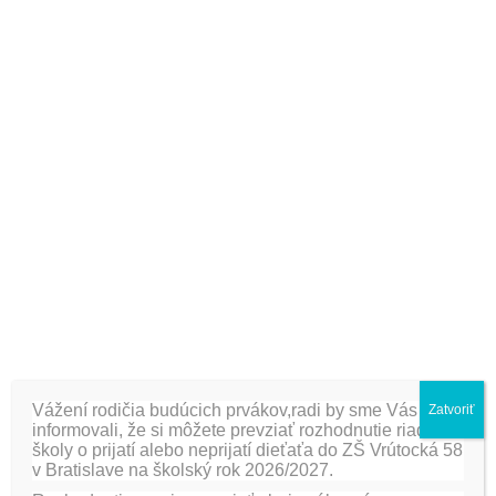
uskutočnilo v telocvični. Pani riaditeľka RNDr. Darina
Bezáková privítala hosťa z MÚ zástupcu starostu pána
MVDr. Mariána Gajdoša, ďalej rodičov, najmladších žiakov-
prváčikov, ZRŠ Janku Santerovú a triedne učiteľky prvých
ročníkov Mgr. Martinu Parackovú / I.A / a Mgr. Ivetu
Viglašovú / I.B /. Po krátkom príhovore RŠ žiačky I. st. pod
vedením p. učiteliek Mgr. Aleny Boledovičovej a PaedDr.
Dariny Koršňákovej predviedli svoj program. Po kultúrnom
programe sa tr. uč. odobrali so žiakmi a rodičmi do krásne
vyzdobených tried, kde ich oboznámili s organizačnými
pokynmi. V triedach I.A i I.B prebehlo aj 1. rodičovské
združenie.
[fancygallery id=”14″ album=”175″][fancygallery id=”14″
album=”181″]
Vážení rodičia budúcich prvákov,radi by sme Vás
Zatvoriť
informovali, že si môžete prevziať rozhodnutie riaditeľa
školy o prijatí alebo neprijatí dieťaťa do ZŠ Vrútocká 58
PREDCHÁDZAJÚCA
ĎALŠIE
v Bratislave na školský rok 2026/2027.
Návšteva starostu
Týždeň zdravej výživy