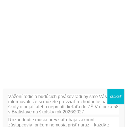
–
Vychádzka na salaš
–
MDD- olympiáda
Zodpovedná za ŠvP:
vedúca ŠvP Mgr. A. Boledovičová
učitelia:
Mgr. I. Viglašová, Mgr. D. Jenikowský
Vychovávateľka:
M. Penevová
[fancygallery id=”14″ album=”218″]
PREDCHÁDZAJÚCA
ĎALŠIE
Vážení rodičia budúcich prvákov,radi by sme Vás
Zatvoriť
informovali, že si môžete prevziať rozhodnutie riaditeľa
Škola v prírode Žiarska
Škola v prírode Žiarska
školy o prijatí alebo neprijatí dieťaťa do ZŠ Vrútocká 58
dolina Hotel Spojár I. a II.
dolina Hotel Spojár I. a II.
v Bratislave na školský rok 2026/2027.
B / 3. a 4. deň
B – Záver
Rozhodnutie musia prevziať obaja zákonní
zástupcovia, pričom nemusia prísť naraz – každý z