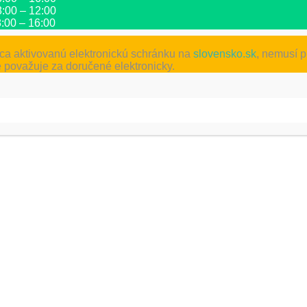
ĎAL
 8:00 – 12:00
NÁVŠTEVA KNIŽNICE III.B TRI
 8:00 – 16:00
a aktivovanú elektronickú schránku na
slovensko.sk
, nemusí p
 považuje za doručené elektronicky.
žadované polia sú označené
*
l
*
Adresa webu