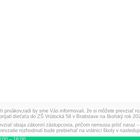
h prvákov,radi by sme Vás informovali, že si môžete prevziať ro
eprijatí dieťaťa do ZŠ Vrútocká 58 v Bratislave na školský rok 2
vziať obaja zákonní zástupcovia, pričom nemusia prísť naraz –
revzatie rozhodnutí bude prebiehať na vrátnici školy v nasleduj
 8:00 – 16:00