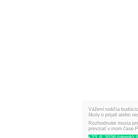
Takto sme vyrábali
Loďky z papriky
.
Zodpovedná:
Mgr. Daniela Bošková
Vážení rodičia budúcic
[fancygallery id=”16″ album=”419″]
školy o prijatí alebo n
Rozhodnutie musia pre
prevziať v inom čase.P
• 23. 6. 2026 (utorok):