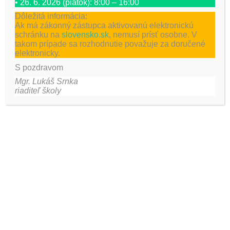
• 26. 6. 2026 (piatok): 8:00 – 16:00
Dôležitá informácia:
Ak má zákonný zástupca aktivovanú elektronickú
schránku na
slovensko.sk
, nemusí prísť osobne. V
takom prípade sa rozhodnutie považuje za doručené
elektronicky.
S pozdravom
Mgr. Lukáš Srnka
riaditeľ školy
Táto stránka používa Akismet na obmedzenie spamu.
Zistite, ako sa spracovávajú údaje o vašich komentároch.
Najnovšie aktivity
Eurovea Bratislava