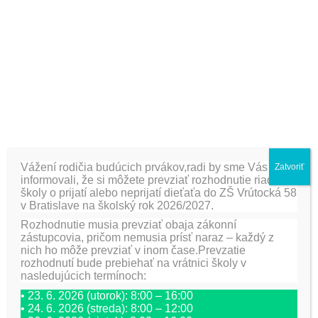
odprezentovať svoje postrehy a pamäť z ponúknutých
informácií.
PREDCHÁDZAJÚCA
ĎALŠIE
9. ročník celoštátnej on-
Pitie čaju počas adventu
line informatickej súťaže
– iBobor
Vážení rodičia budúcich prvákov,radi by sme Vás
Zatvoriť
informovali, že si môžete prevziať rozhodnutie riaditeľa
Pridaj komentár
školy o prijatí alebo neprijatí dieťaťa do ZŠ Vrútocká 58
v Bratislave na školský rok 2026/2027.
Vaša e-mailová adresa nebude zverejnená.
Vyžadované
Rozhodnutie musia prevziať obaja zákonní
polia sú označené
*
zástupcovia, pričom nemusia prísť naraz – každý z
nich ho môže prevziať v inom čase.Prevzatie
rozhodnutí bude prebiehať na vrátnici školy v
Meno
*
E-mail
*
Adresa webu
nasledujúcich termínoch:
• 23. 6. 2026 (utorok): 8:00 – 16:00
• 24. 6. 2026 (streda): 8:00 – 12:00
Komentár
*