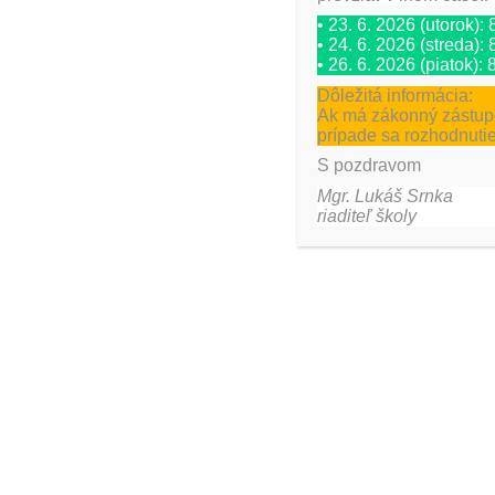
• 23. 6. 2026 (utorok):
• 24. 6. 2026 (streda):
PREDCHÁDZAJÚCA
• 26. 6. 2026 (piatok):
II.B Divadlo +výroba bábok
Dôležitá informácia:
Ak má zákonný zástupc
prípade sa rozhodnutie
Pridaj komentár
S pozdravom
Mgr. Lukáš Srnka
riaditeľ školy
Vaša e-mailová adresa nebude zverejnená.
Vy
Meno
*
E-mai
Komentár
*