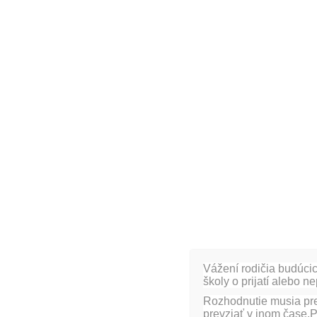
Kvety jari v III.A triede
Zodpovedná:
Mgr. A. Kösegiová
Vážení rodičia budúcic
školy o prijatí alebo n
[fancygallery id=”15″ album=”296″]
Rozhodnutie musia pre
prevziať v inom čase.P