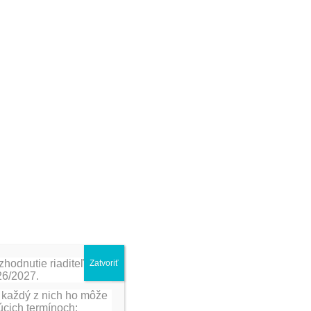
Najnovšie aktivity
Eurovea Bratislava
V priestoroch ÚĽUV
HK školské kolo
Šaliansky Maťko
Vianočný bazár 19.12.2024 v
telocvični ZŠ Vrútocká
Archív aktivít
Archív
aktivít
Najnovšie komentáre
zhodnutie riaditeľa
Zatvoriť
026/2027.
 každý z nich ho môže
úcich termínoch: