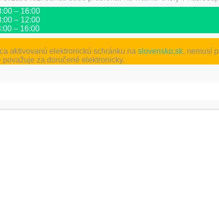
 8:00 – 16:00
 8:00 – 12:00
ĎAL
 8:00 – 16:00
I.A divadlo pre škô
a aktivovanú elektronickú schránku na
slovensko.sk
, nemusí p
 považuje za doručené elektronicky.
žadované polia sú označené
*
l
*
Adresa webu