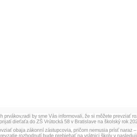
h prvákov,radi by sme Vás informovali, že si môžete prevziať ro
eprijatí dieťaťa do ZŠ Vrútocká 58 v Bratislave na školský rok 2
vziať obaja zákonní zástupcovia, pričom nemusia prísť naraz –
revzatie rozhodnutí bude prebiehať na vrátnici školy v nasleduj