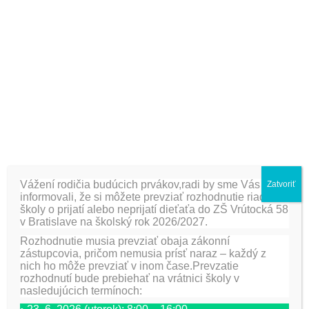
darček k sv. Mikulášovi.
Zodpovedné:
Mgr. E. Glasová, Mgr. I. Viglašová
[fancygallery id=”17″ album=”466″]
PREDCHÁDZAJÚCA
ĎALŠIE
Guľko Bombuľko
Mikuláš v Bibiane II.C
Vážení rodičia budúcich prvákov,radi by sme Vás
Zatvoriť
informovali, že si môžete prevziať rozhodnutie riaditeľa
školy o prijatí alebo neprijatí dieťaťa do ZŠ Vrútocká 58
v Bratislave na školský rok 2026/2027.
Pridaj komentár
Rozhodnutie musia prevziať obaja zákonní
zástupcovia, pričom nemusia prísť naraz – každý z
Vaša e-mailová adresa nebude zverejnená.
Vyžadované
nich ho môže prevziať v inom čase.Prevzatie
polia sú označené
*
rozhodnutí bude prebiehať na vrátnici školy v
nasledujúcich termínoch:
Meno
*
E-mail
*
Adresa webu