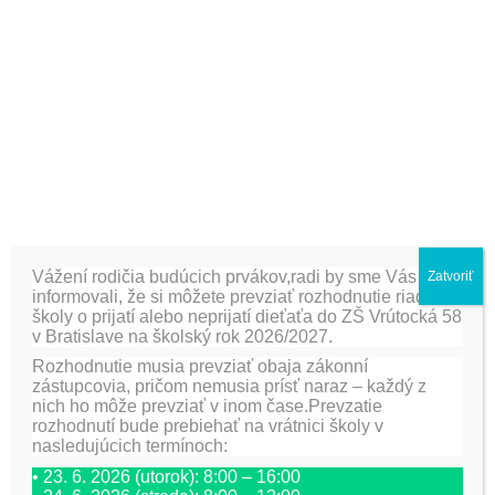
Zodpovedná:
Mgr. H. Skovajsová
[fancygallery id=”18″ album=”519″]
PREDCHÁDZAJÚCA
ĎALŠIE
Októbrová návšteva
Krúžky Poznaj svoje
knižnice IV. A triedy
mesto a Turistický
krúžok (12.10.
Partizánska lúka)
Vážení rodičia budúcich prvákov,radi by sme Vás
Zatvoriť
informovali, že si môžete prevziať rozhodnutie riaditeľa
školy o prijatí alebo neprijatí dieťaťa do ZŠ Vrútocká 58
Pridaj komentár
v Bratislave na školský rok 2026/2027.
Rozhodnutie musia prevziať obaja zákonní
Vaša e-mailová adresa nebude zverejnená.
Vyžadované
zástupcovia, pričom nemusia prísť naraz – každý z
polia sú označené
*
nich ho môže prevziať v inom čase.Prevzatie
rozhodnutí bude prebiehať na vrátnici školy v
Meno
*
E-mail
*
Adresa webu
nasledujúcich termínoch:
• 23. 6. 2026 (utorok): 8:00 – 16:00