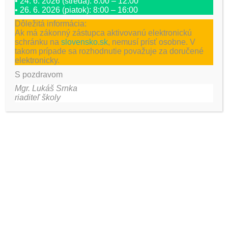
• 24. 6. 2026 (streda): 8:00 – 12:00
• 26. 6. 2026 (piatok): 8:00 – 16:00
Komentár
*
Dôležitá informácia:
Ak má zákonný zástupca aktivovanú elektronickú
schránku na
slovensko.sk
, nemusí prísť osobne. V
takom prípade sa rozhodnutie považuje za doručené
elektronicky.
S pozdravom
Mgr. Lukáš Srnka
riaditeľ školy
Táto stránka používa Akismet na obmedzenie spamu.
Zistite, ako sa spracovávajú údaje o vašich komentároch.
Najnovšie aktivity